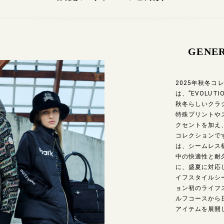
GENER
2025年秋冬コ
は、”EVOLUT
秋冬らしいクラ
特殊プリントや
クセントを加え
コレクションで
は、シームレス
中の快適性と耐
に、盛夏に対応
イフスタイルシー
ョン初のライフ
ルフコースから
アイテムを展開