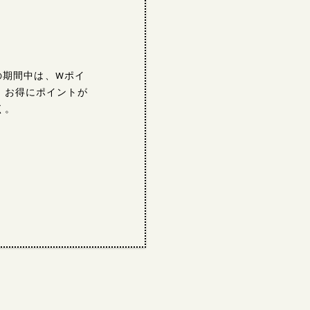
火)の期間中は、Wポイ
。お得にポイントが
く。