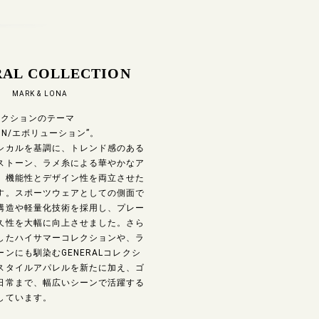
AL COLLECTION
MARK & LONA
レクションのテーマ
ION/エボリューション”。
シカルを基調に、トレンド感のある
ストーン、ラメ糸による華やかなア
、機能性とデザイン性を両立させた
す。スポーツウェアとしての側面で
構造や軽量化技術を採用し、プレー
久性を大幅に向上させました。さら
したハイサマーコレクションや、ラ
ンにも馴染むGENERALコレクシ
スタイルアパレルを新たに加え、ゴ
日常まで、幅広いシーンで活躍する
しています。