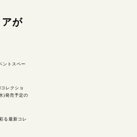
トアが
イベントスペー
lコレクショ
(水)発売予定の
彩る最新コレ