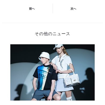
前へ
次へ
投
稿
その他のニュース
ナ
ビ
ゲ
ー
シ
ョ
ン